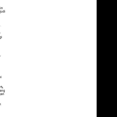
in
judi
.
?
gi
,
.
mi
0%.
yang
gan
h