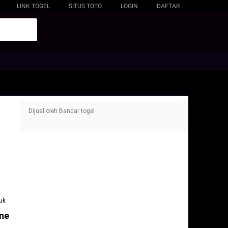
LINK TOGEL
SITUS TOTO
LOGIN
DAFTAR
Dijual oleh Bandar togel
uk
ine